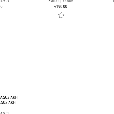
647809
Κωδικός: 647805
00
€
190.00
ΔΟΣΙΑΚΉ
647801