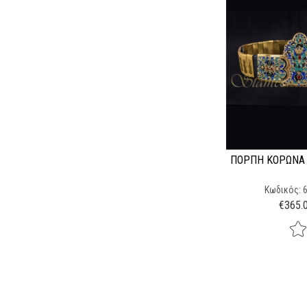
ΠΌΡΠΗ ΚΟΡΏΝΑ 
Κωδικός: 
€
365.