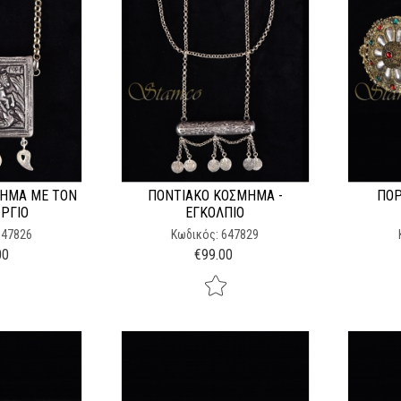
ΗΜΑ ΜΕ ΤΟΝ
ΠΟΝΤΙΑΚΌ ΚΌΣΜΗΜΑ -
ΠΌΡ
ΏΡΓΙΟ
ΕΓΚΌΛΠΙΟ
647826
Κωδικός: 647829
00
€
99.00