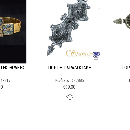
ΤΗΣ ΘΡΆΚΗΣ
ΠΌΡΠΗ ΠΑΡΑΔΟΣΙΑΚΉ
ΠΌΡ
647817
Κωδικός: 647885
00
€
99.00