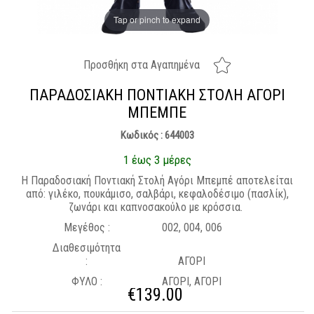
Tap or pinch to expand
Προσθήκη στα Αγαπημένα
ΠΑΡΑΔΟΣΙΑΚΉ ΠΟΝΤΙΑΚΉ ΣΤΟΛΉ ΑΓΌΡΙ
ΜΠΕΜΠΈ
Κωδικός : 644003
1 έως 3 μέρες
H Παραδοσιακή Ποντιακή Στολή Αγόρι Μπεμπέ
αποτελείται
από: γιλέκο, πουκάμισο, σαλβάρι, κεφαλοδέσιμο (πασλίκ),
ζωνάρι και καπνοσακούλo με κρόσσια.
Μεγέθος :
002, 004, 006
Διαθεσιμότητα
:
ΑΓΟΡΙ
ΦΥΛΟ :
ΑΓΟΡΙ, ΑΓΟΡΙ
€
139.00