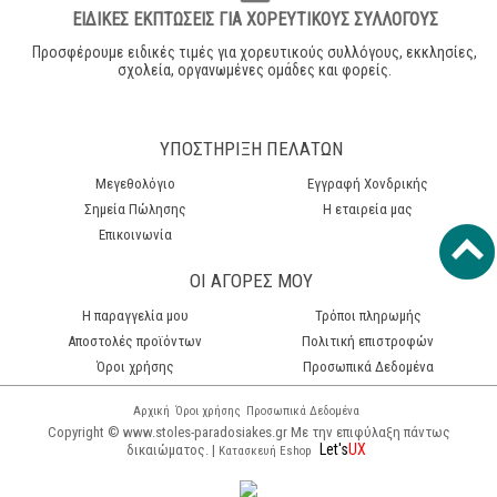
ΕΙΔΙΚΕΣ ΕΚΠΤΩΣΕΙΣ ΓΙΑ ΧΟΡΕΥΤΙΚΟΥΣ ΣΥΛΛΟΓΟΥΣ
Προσφέρουμε ειδικές τιμές για χορευτικούς συλλόγους, εκκλησίες,
σχολεία, οργανωμένες ομάδες και φορείς.
ΥΠΟΣΤΗΡΙΞΗ ΠΕΛΑΤΩΝ
Μεγεθολόγιο
Εγγραφή Χονδρικής
Σημεία Πώλησης
Η εταιρεία μας
Επικοινωνία
ΟΙ ΑΓΟΡΕΣ ΜΟΥ
H παραγγελία μου
Τρόποι πληρωμής
Αποστολές προϊόντων
Πολιτική επιστροφών
Όροι χρήσης
Προσωπικά Δεδομένα
Αρχική
Όροι χρήσης
Προσωπικά Δεδομένα
Copyright © www.stoles-paradosiakes.gr Με την επιφύλαξη πάντως
Let's
UX
δικαιώματος. |
Κατασκευή Eshop