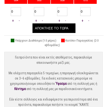
004
006
008
010
+
-
+
-
+
-
+
-
ΑΠΟΚΤΗΣΕ ΤΟ ΤΩΡΑ
Υπάρχουν Διαθέσιμα (1-3 μέρες)
Κατόπιν Παραγγελίας (2-3
εβδομάδες)
Για προϊόντα που είναι εκτός αποθέματος, παρακαλούμε
επικοινωνήστε μαζί μας.
Με ελάχιστη παραγγελία 5 τεμαχίων, η παραγωγή ολοκληρώνεται
σε 3–6 εβδομάδες. Για ειδικές κατασκευές μπορούμε να
χρησιμοποιήσουμε οποιοδήποτε
Ύφασμα
από τη συλλογή μας ή
Κέντημα
από τη συλλογή μας με παραδοσιακά κεντήματα.
Εάν είστε σύλλογος και ενδιαφέρεστε για περισσότερα από ένα
προϊόντα, παρακαλούμε πατήστε το κουμπί "ΚΑΝΤΕ