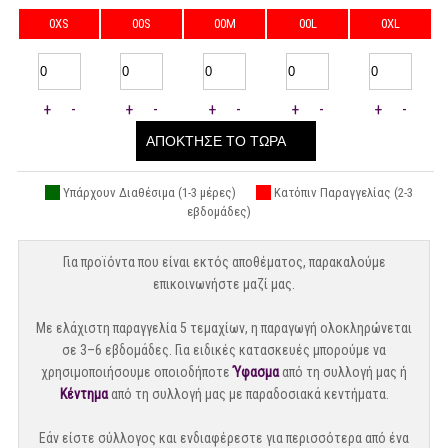
0XS
00S
00M
00L
0XL
+
-
+
-
+
-
+
-
+
-
ΑΠΟΚΤΗΣΕ ΤΟ ΤΩΡΑ
Υπάρχουν Διαθέσιμα (1-3 μέρες)
Κατόπιν Παραγγελίας (2-3
εβδομάδες)
Για προϊόντα που είναι εκτός αποθέματος, παρακαλούμε
επικοινωνήστε μαζί μας.
Με ελάχιστη παραγγελία 5 τεμαχίων, η παραγωγή ολοκληρώνεται
σε 3–6 εβδομάδες. Για ειδικές κατασκευές μπορούμε να
χρησιμοποιήσουμε οποιοδήποτε
Ύφασμα
από τη συλλογή μας ή
Κέντημα
από τη συλλογή μας με παραδοσιακά κεντήματα.
Εάν είστε σύλλογος και ενδιαφέρεστε για περισσότερα από ένα